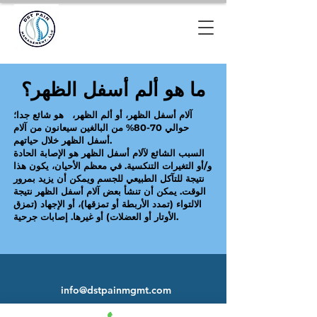
ما هو ألم أسفل الظهر؟
آلام أسفل الظهر، أو ألم الظهر، هو شائع جدا؛
حوالي 70-80% من البالغين سيعانون من آلام
أسفل الظهر خلال حياتهم.
السبب الشائع لآلام أسفل الظهر هو الإصابة الحادة
و/أو التغيرات التنكسية. في معظم الأحيان، يكون هذا
نتيجة للتآكل الطبيعي للجسم ويمكن أن يزيد بمرور
الوقت. يمكن أن تنشأ بعض آلام أسفل الظهر نتيجة
الالتواء (تمدد الأربطة أو تمزقها)، أو الإجهاد (تمزق
الأوتار أو العضلات) أو غيرها. إصابات جرحية.
info@dstpainmgmt.com
1373 جناح برود ستريت