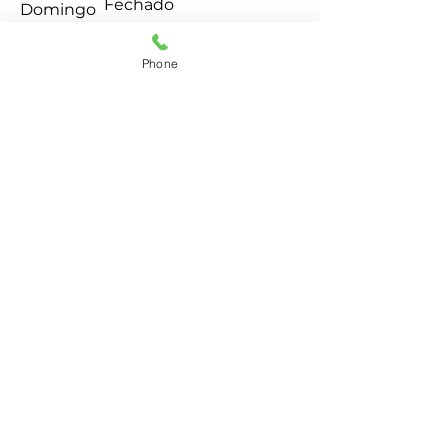
Fechado
​Domingo
Phone
info@dstpainmgmt.com
1373 Broad Street
Suíte 310 Clifton NJ
07013