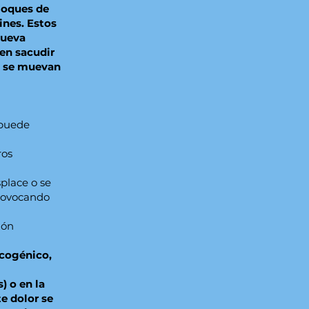
loques de
ines. Estos
mueva
en sacudir
, se muevan
 puede
ros
place o se
provocando
ión
scogénico,
) o en la
te dolor se