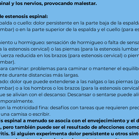
inal y los nervios, provocando malestar.
e estenosis espinal:
palda o cuello: dolor persistente en la parte baja de la espald
umbar) o en la parte superior de la espalda y el cuello (para e
ento u hormigueo: sensación de hormigueo o falta de sensa
 la estenosis cervical) o las piernas (para la estenosis lumbar)
Fuerza reducida en los brazos (para estenosis cervical) o pier
umbar).
para caminar: problemas para caminar o mantener el equilibr
te durante distancias más largas.
iado: dolor que puede extenderse a las nalgas o las piernas (p
mbar) o a los hombros o los brazos (para la estenosis cervical
e se alivian con el descanso: Descansar o sentarse puede aliv
emporalmente.
con la motricidad fina: desafíos con tareas que requieren pre
una camisa o escribir.
is espinal a menudo se asocia con el envejecimiento y el 
, pero también puede ser el resultado de afecciones como
ritis. Si alguien experimenta dolor persistente u otros sí