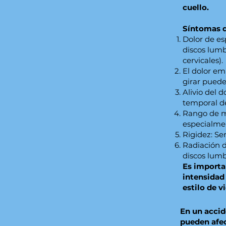
cuello.
Síntomas d
Dolor de es
discos lumba
cervicales).
El dolor em
girar puede
Alivio del 
temporal de
Rango de mo
especialmen
Rigidez: Sen
Radiación de
discos lumb
Es importa
intensidad 
estilo de v
En un accid
pueden afec