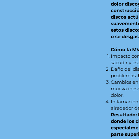
dolor disco
construcció
discos act
suavemente.
estos disco
o se desgas
Cómo la MV
Impacto con
sacudir y es
Daño del dis
problemas. 
Cambios en 
mueva inesp
dolor.
Inflamación:
alrededor de
Resultado: 
donde los d
especialmen
parte superi