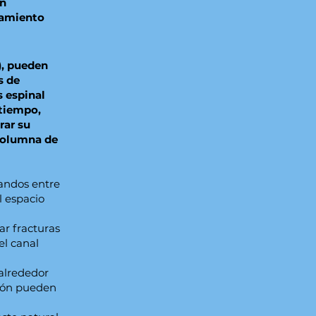
un
atamiento
), pueden
s de
 espinal
 tiempo,
rar su
 columna de
landos entre
l espacio
ar fracturas
el canal
 alrededor
ción pueden