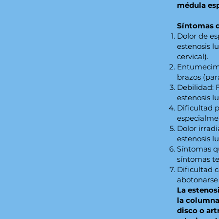
médula esp
Síntomas d
Dolor de es
estenosis l
cervical).
Entumecimi
brazos (para
Debilidad: 
estenosis l
Dificultad 
especialmen
Dolor irrad
estenosis lu
Síntomas qu
síntomas t
Dificultad 
abotonarse 
La estenos
la columna
disco o art