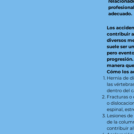
relacionad
profesiona
adecuado.
Los acciden
contribuir a
diversos me
suele ser u
pero event
progresión.
manera que 
Cómo los ac
Hernia de di
las vértebra
dentro del c
Fracturas o
o dislocacio
espinal, est
Lesiones de 
de la colum
contribuir a