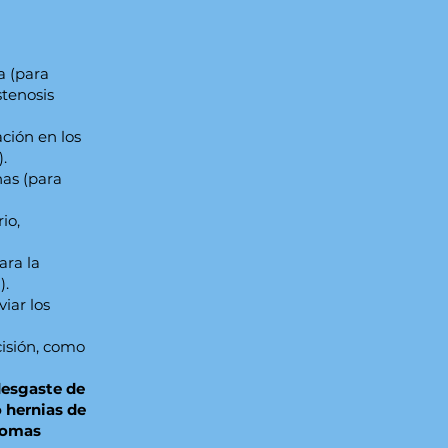
a (para
stenosis
ción en los
.
nas (para
io,
ara la
).
iar los
cisión, como
desgaste de
 hernias de
ntomas