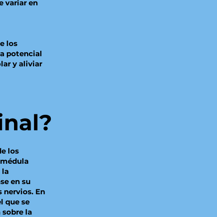
 variar en
e los
a potencial
ar y aliviar
inal?
e los
a médula
 la
nse en su
 nervios. En
l que se
 sobre la