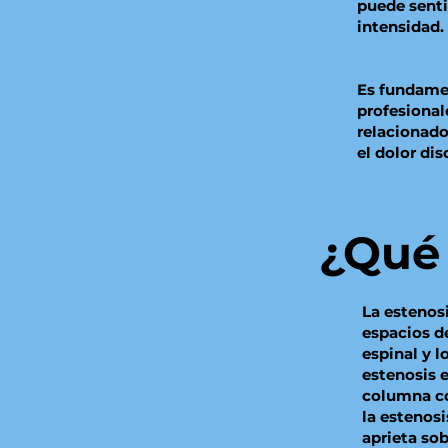
puede senti
intensidad.
Es fundame
profesional
relacionado
el dolor di
¿Qué 
La estenos
espacios d
espinal y l
estenosis e
columna co
la estenos
aprieta so