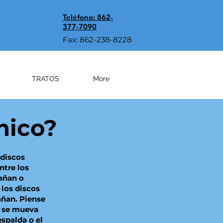
Teléfono: 862-
377-7090
Fax: 862-238-8228
TRATOS
More
nico?
 discos
ntre los
añan o
 los discos
añan. Piense
a se mueva
spalda o el