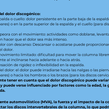
el dolor discogénico:
palda o cuello: dolor persistente en la parte baja de la espald
res) o en la parte superior de la espalda y el cuello (para di
peora con el movimiento: actividades como doblarse, levanta
n hacer que el dolor sea más intenso.
dolor con descanso: Descansar o acostarse puede proporcionar
l dolor.
vimiento limitado: dificultad para mover la columna libre
te al inclinarse hacia adelante o hacia atrás.
sación de rigidez o inflexibilidad en la espalda.
l dolor: el dolor puede irradiarse hacia las nalgas o las piern
ares) o hacia los hombros o los brazos (para los discos cervica
nte tener en cuenta que el dolor discogénico puede variar
y puede verse influenciado por factores como la edad, la 
ida.
ente automovilístico (MVA), la fuerza y el impacto de la co
tar los discos intervertebrales de la columna, lo que podr