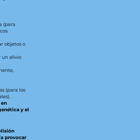
a (para
scos
r objetos o
 un alivio
mente,
as (para los
les).
 en
genética y el
lisión
ía provocar