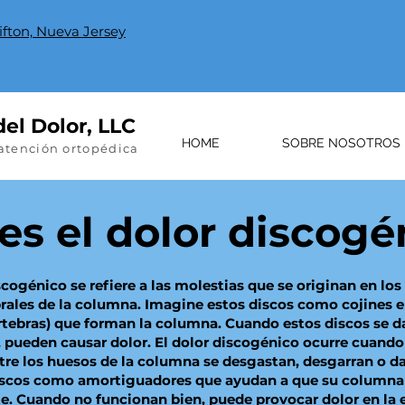
lifton, Nueva Jersey
el Dolor, LLC
HOME
SOBRE NOSOTROS
 atención ortopédica
es el dolor discogé
scogénico se refiere a las molestias que se originan en los
brales de la columna. Imagine estos discos como cojines e
rtebras) que forman la columna. Cuando estos discos se d
 pueden causar dolor. El dolor discogénico ocurre cuando
tre los huesos de la columna se desgastan, desgarran o d
iscos como amortiguadores que ayudan a que su column
. Cuando no funcionan bien, puede provocar dolor en la e