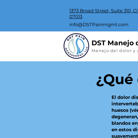
1373 Broad Street, Suite 310, C
07013
info@DSTPainmgmt.com
DST Manejo d
Manejo del dolor y
¿Qué 
El dolor di
interverte
huesos (vé
degeneran,
blandos en
en estos d
suavemente