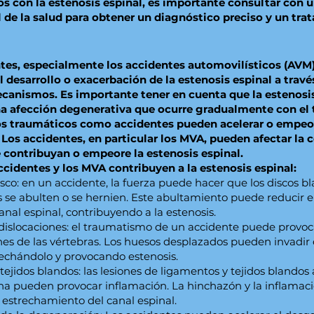
os con la estenosis espinal, es importante consultar con 
l de la salud para obtener un diagnóstico preciso y un tr
tes, especialmente los accidentes automovilísticos (AVM
l desarrollo o exacerbación de la estenosis espinal a travé
canismos. Es importante tener en cuenta que la estenosis
na afección degenerativa que ocurre gradualmente con el
os traumáticos como accidentes pueden acelerar o empeo
 Los accidentes, en particular los MVA, pueden afectar la
contribuyan o empeore la estenosis espinal.
cidentes y los MVA contribuyen a la estenosis espinal:
sco: en un accidente, la fuerza puede hacer que los discos b
s se abulten o se hernien. Este abultamiento puede reducir e
anal espinal, contribuyendo a la estenosis.
 dislocaciones: el traumatismo de un accidente puede provoc
nes de las vértebras. Los huesos desplazados pueden invadir 
rechándolo y provocando estenosis.
tejidos blandos: las lesiones de ligamentos y tejidos blandos
na pueden provocar inflamación. La hinchazón y la inflama
l estrechamiento del canal espinal.