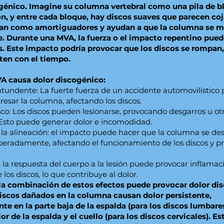
génico. Imagine su columna vertebral como una pila de b
n, y entre cada bloque, hay discos suaves que parecen coj
úan como amortiguadores y ayudan a que la columna se 
 Durante una MVA, la fuerza o el impacto repentino pued
s. Este impacto podría provocar que los discos se rompan
ten con el tiempo.
A causa dolor discogénico:
tundente: La fuerte fuerza de un accidente automovilístico
tresar la columna, afectando los discos.
co: Los discos pueden lesionarse, provocando desgarros u ot
Esto puede generar dolor e incomodidad.
la alineación: el impacto puede hacer que la columna se des
eradamente, afectando el funcionamiento de los discos y 
 la respuesta del cuerpo a la lesión puede provocar inflamac
 los discos, lo que contribuye al dolor.
la combinación de estos efectos puede provocar dolor di
iscos dañados en la columna causan dolor persistente,
te en la parte baja de la espalda (para los discos lumbares
or de la espalda y el cuello (para los discos cervicales). Es