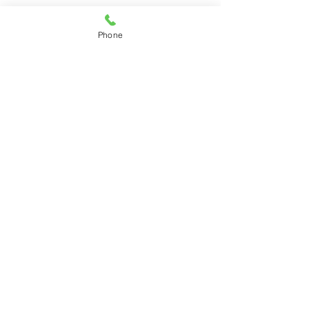
Phone
info@dstpainmgmt.com
1373 Broad Street
Suite 310 Clifton
Nueva Jersey 07013