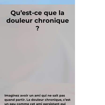
Qu’est-ce que la
douleur chronique
?
Imaginez avoir un ami qui ne sait pas
quand partir. La douleur chronique, c’est
un peu comme cet ami persistant qui