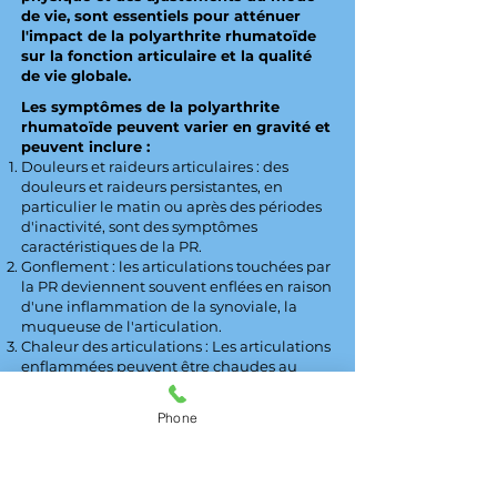
de vie, sont essentiels pour atténuer
l'impact de la polyarthrite rhumatoïde
sur la fonction articulaire et la qualité
de vie globale.
Les symptômes de la polyarthrite
rhumatoïde peuvent varier en gravité et
peuvent inclure :
Douleurs et raideurs articulaires : des
douleurs et raideurs persistantes, en
particulier le matin ou après des périodes
d'inactivité, sont des symptômes
caractéristiques de la PR.
Gonflement : les articulations touchées par
la PR deviennent souvent enflées en raison
d'une inflammation de la synoviale, la
muqueuse de l'articulation.
Chaleur des articulations : Les articulations
enflammées peuvent être chaudes au
toucher.
Atteinte articulaire symétrique : la PR a
Phone
tendance à affecter simultanément les
articulations des deux côtés du corps (par
exemple, les deux poignets ou les deux
genoux).