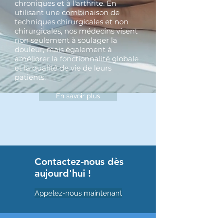
chroniques et à l'arthrite. En
utilisant une combinaison de
techniques chirurgicales et non
chirurgicales, nos médecins visent
non seulement à soulager la
douleur, mais également à
améliorer la fonctionnalité globale
et la qualité de vie de leurs
patients.
En savoir plus
Contactez-nous dès
aujourd'hui !
Appelez-nous maintenant