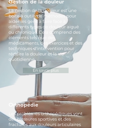
Gestion de la douleur
La gestion de la douleur est une
boîte à outils de méthodes pour
aider les gens à faire face à
différents types de douleur aiguë
ou chronique. Cela comprend des
éléments tels que des
médicaments, des exercices et des
techniques d'intervention pour
réduire la douleur et la vie
quotidienne.
En savoir plus
Orthopédie
Les problèmes orthopédiques vont
des blessures sportives et des
fractures aux douleurs articulaires