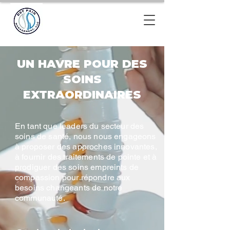
UN HAVRE POUR DES
SOINS
EXTRAORDINAIRES
En tant que leaders du secteur des
soins de santé, nous nous engageons
à proposer des approches innovantes,
à fournir des traitements de pointe et à
prodiguer des soins empreints de
compassion pour répondre aux
besoins changeants de notre
communauté.