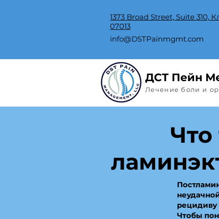
1373 Broad Street, Suite 310
07013
info@DSTPainmgmt.com
ДСТ Пейн М
Лечение боли и о
Что
ламинэк
Постламин
неудачной
рецидиву 
Чтобы пон