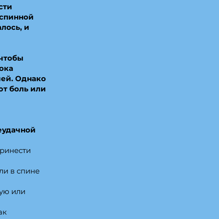
сти
 спинной
лось, и
 чтобы
лока
ией. Однако
ют боль или
еудачной
принести
ли в спине
ую или
ак