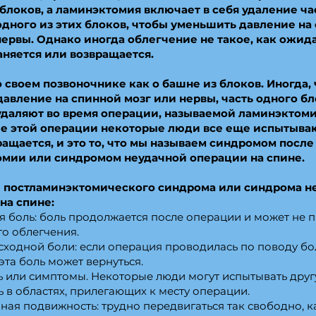
блоков, а ламинэктомия включает в себя удаление ча
одного из этих блоков, чтобы уменьшить давление на
нервы. Однако иногда облегчение не такое, как ожида
аняется или возвращается.
 своем позвоночнике как о башне из блоков. Иногда,
давление на спинной мозг или нервы, часть одного б
удаляют во время операции, называемой ламинэктом
е этой операции некоторые люди все еще испытыва
ращается, и это то, что мы называем синдромом после
мии или синдромом неудачной операции на спине.
 постламинэктомического синдрома или синдрома н
на спине:
я боль: боль продолжается после операции и может не 
о облегчения.
сходной боли: если операция проводилась по поводу бо
 эта боль может вернуться.
ь или симптомы. Некоторые люди могут испытывать друг
 в областях, прилегающих к месту операции.
ая подвижность: трудно передвигаться так свободно, к