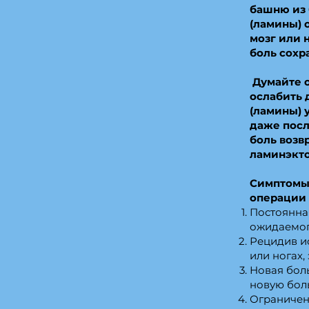
башню из 
(ламины) 
мозг или 
боль сохр
Думайте о
ослабить 
(ламины) 
даже посл
боль возв
ламинэкто
Симптомы
операции 
Постоянна
ожидаемог
Рецидив и
или ногах,
Новая бол
новую боль
Ограниченн