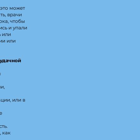
 это может
ть, врачи
ока, чтобы
ись и упали
ь или
ии или
еудачной
и
и,
ции, или в
е
ть.
 как