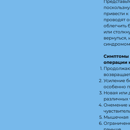
Представьт
поскользну
привести к
проводят о
облегчить 
или столкн
вернуться,
синдромом 
Симптомы 
операции 
Продолжающ
возвращает
Усиление б
особенно п
Новая или д
различных ч
Онемение и
чувствител
Мышечная с
Ограниченн
раньше.