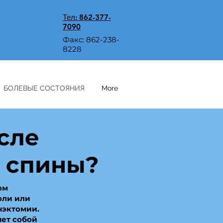
Тел: 862-377-
7090
Факс: 862-238-
8228
БОЛЕВЫЕ СОСТОЯНИЯ
More
сле
 спины?
ом
оли или
нэктомии.
яет собой