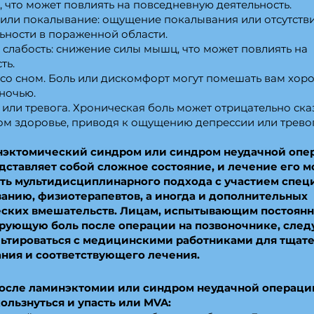
 что может повлиять на повседневную деятельность.
или покалывание: ощущение покалывания или отсутств
ьности в пораженной области.
слабость: снижение силы мышц, что может повлиять на
ть.
 со сном. Боль или дискомфорт могут помешать вам хор
ночью.
или тревога. Хроническая боль может отрицательно ска
ом здоровье, приводя к ощущению депрессии или тревог
нэктомический синдром или синдром неудачной опе
дставляет собой сложное состояние, и лечение его 
ть мультидисциплинарного подхода с участием спец
анию, физиотерапевтов, а иногда и дополнительных
еских вмешательств. Лицам, испытывающим постоян
ующую боль после операции на позвоночнике, след
ьтироваться с медицинскими работниками для тщат
ния и соответствующего лечения.
осле ламинэктомии или синдром неудачной операции
ользнуться и упасть или MVA: