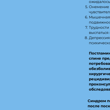
ожидалось,
Онемение 
чувствител
Мышечная 
подвижнос
Трудности
выспаться 
Депрессия 
психическ
Постлами
спине пре
потребова
обезболив
хирургич
рецидивир
проконсул
обследова
Синдром п
после поск