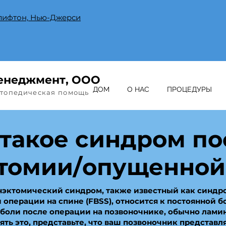
, Клифтон, Нью-Джерси
енеджмент, ООО
ДОМ
О НАС
ПРОЦЕДУРЫ
ртопедическая помощь
 такое синдром по
томии/опущенной
эктомический синдром, также известный как синдр
 операции на спине (FBSS), относится к постоянной б
боли после операции на позвоночнике, обычно лами
ять это, представьте, что ваш позвоночник представл