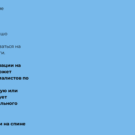
ие
ошо
заться на
и.
рации на
может
иалистов по
ную или
ует
ельного
 на спине