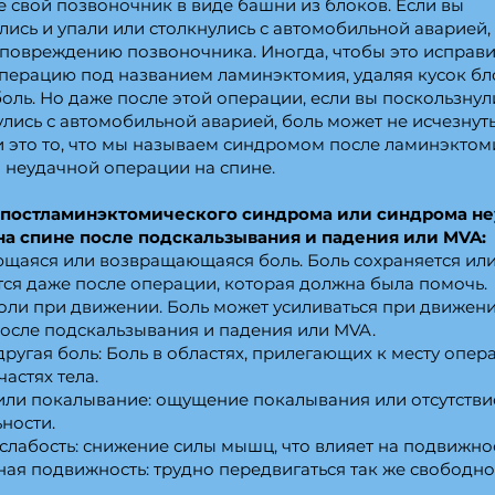
е свой позвоночник в виде башни из блоков. Если вы
лись и упали или столкнулись с автомобильной аварией,
 повреждению позвоночника. Иногда, чтобы это исправи
перацию под названием ламинэктомия, удаляя кусок бл
боль. Но даже после этой операции, если вы поскользнул
улись с автомобильной аварией, боль может не исчезнут
 и это то, что мы называем синдромом после ламинэктом
неудачной операции на спине.
постламинэктомического синдрома или синдрома н
на спине после подскальзывания и падения или MVA:
аяся или возвращающаяся боль. Боль сохраняется ил
ся даже после операции, которая должна была помочь.
оли при движении. Боль может усиливаться при движени
осле подскальзывания и падения или MVA.
ругая боль: Боль в областях, прилегающих к месту опера
астях тела.
ли покалывание: ощущение покалывания или отсутстви
ьности.
лабость: снижение силы мышц, что влияет на подвижнос
ая подвижность: трудно передвигаться так же свободно,