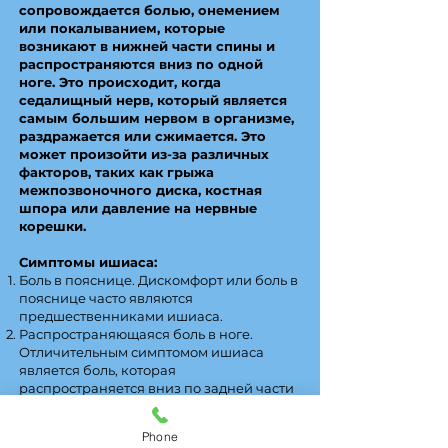
сопровождается болью, онемением
или покалыванием, которые
возникают в нижней части спины и
распространяются вниз по одной
ноге. Это происходит, когда
седалищный нерв, который является
самым большим нервом в организме,
раздражается или сжимается. Это
может произойти из-за различных
факторов, таких как грыжа
межпозвоночного диска, костная
шпора или давление на нервные
корешки.
Симптомы ишиаса:
Боль в пояснице. Дискомфорт или боль в
пояснице часто являются
предшественниками ишиаса.
Распространяющаяся боль в ноге.
Отличительным симптомом ишиаса
является боль, которая
распространяется вниз по задней части
одной ноги. Эта боль может
варьироваться от легкой до острой,
Phone
стреляющей.