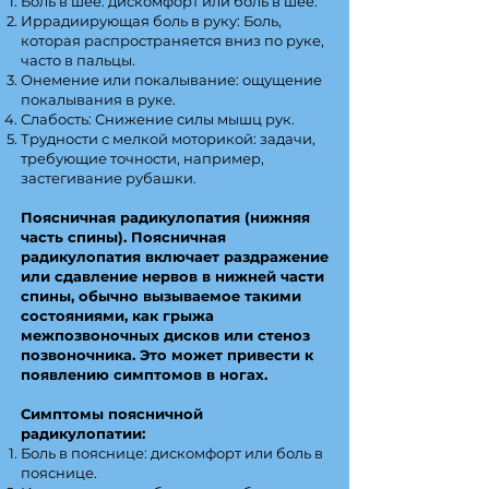
Боль в шее: дискомфорт или боль в шее.
Иррадиирующая боль в руку: Боль,
которая распространяется вниз по руке,
часто в пальцы.
Онемение или покалывание: ощущение
покалывания в руке.
Слабость: Снижение силы мышц рук.
Трудности с мелкой моторикой: задачи,
требующие точности, например,
застегивание рубашки.
Поясничная радикулопатия (нижняя
часть спины). Поясничная
радикулопатия включает раздражение
или сдавление нервов в нижней части
спины, обычно вызываемое такими
состояниями, как грыжа
межпозвоночных дисков или стеноз
позвоночника. Это может привести к
появлению симптомов в ногах.
Симптомы поясничной
радикулопатии:
Боль в пояснице: дискомфорт или боль в
пояснице.