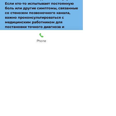
Если кто-то испытывает постоянную
боль или другие симптомы, связанные
со стенозом позвоночного канала,
важно проконсультироваться с
медицинским работником для
постановки точного диагноза и
соответствующего лечения.
Несчастные случаи, особенно
Phone
автомобильные аварии (МАА), могут
способствовать развитию или
обострению спинального стеноза
посредством различных механизмов.
Важно отметить, что стеноз
позвоночного канала часто является
дегенеративным состоянием, которое
возникает постепенно с течением
времени, но травматические события,
такие как несчастные случаи, могут
ускорить или усугубить его
прогрессирование. Несчастные
случаи, особенно MVA, могут
повлиять на позвоночник таким
образом, что способствуют или
усугубляют стеноз позвоночного