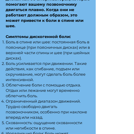
помогают вашему позвоночнику
двигаться плавно. Когда они не
работают должным образом, это
может привести к боли в спине или
шее.
Симптомы дискогенной боли:
Боль в спине или шее: постоянная боль в
пояснице (при поясничных дисках) или в
верхней части спины и шее (при шейных
дисках).
Боль усиливается при движении. Такие
действия, как сгибание, подъем или
скручивание, могут сделать боль более
интенсивной.
Облегчение боли с помощью отдыха.
Отдых или лежание могут временно
облегчить боль.
Ограниченный диапазон движений.
Трудно свободно двигать
позвоночником, особенно при наклоне
вперед или назад.
Скованность: ощущение скованности
или негибкости в спине.
Иррадиация боли: Боль может