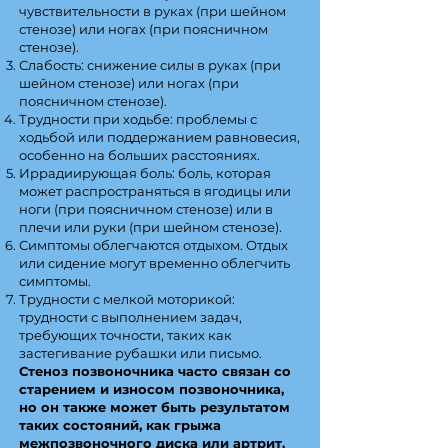
чувствительности в руках (при шейном
стенозе) или ногах (при поясничном
стенозе).
Слабость: снижение силы в руках (при
шейном стенозе) или ногах (при
поясничном стенозе).
Трудности при ходьбе: проблемы с
ходьбой или поддержанием равновесия,
особенно на больших расстояниях.
Иррадиирующая боль: боль, которая
может распространяться в ягодицы или
ноги (при поясничном стенозе) или в
плечи или руки (при шейном стенозе).
Симптомы облегчаются отдыхом. Отдых
или сидение могут временно облегчить
симптомы.
Трудности с мелкой моторикой:
трудности с выполнением задач,
требующих точности, таких как
застегивание рубашки или письмо.
Стеноз позвоночника часто связан со
старением и износом позвоночника,
но он также может быть результатом
таких состояний, как грыжа
межпозвоночного диска или артрит.