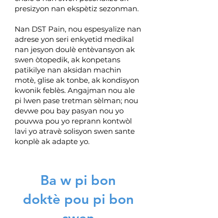
presizyon nan ekspètiz sezonman.
Nan DST Pain, nou espesyalize nan
adrese yon seri enkyetid medikal
nan jesyon doulè entèvansyon ak
swen òtopedik, ak konpetans
patikilye nan aksidan machin
motè, glise ak tonbe, ak kondisyon
kwonik feblès. Angajman nou ale
pi lwen pase tretman sèlman; nou
devwe pou bay pasyan nou yo
pouvwa pou yo reprann kontwòl
lavi yo atravè solisyon swen sante
konplè ak adapte yo.
Ba w pi bon
doktè pou pi bon