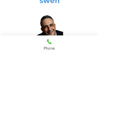
swen
Phone
Dr Stefan Trnovski, MD
Jesyon Doulè Entèvansyon