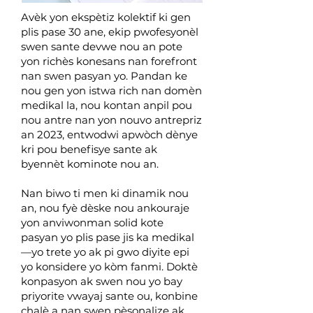
Avèk yon ekspètiz kolektif ki gen
plis pase 30 ane, ekip pwofesyonèl
swen sante devwe nou an pote
yon richès konesans nan forefront
nan swen pasyan yo. Pandan ke
nou gen yon istwa rich nan domèn
medikal la, nou kontan anpil pou
nou antre nan yon nouvo antrepriz
an 2023, entwodwi apwòch dènye
kri pou benefisye sante ak
byennèt kominote nou an.
Nan biwo ti men ki dinamik nou
an, nou fyè dèske nou ankouraje
yon anviwonman solid kote
pasyan yo plis pase jis ka medikal
—yo trete yo ak pi gwo diyite epi
yo konsidere yo kòm fanmi. Doktè
konpasyon ak swen nou yo bay
priyorite vwayaj sante ou, konbine
chalè a nan swen pèsonalize ak