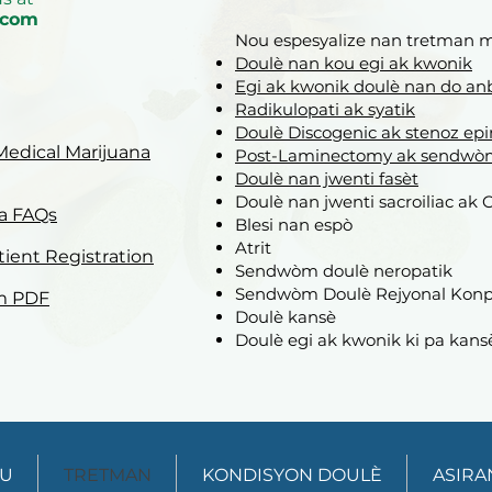
.com
Nou espesyalize nan tretman 
Doulè nan kou egi ak kwonik
Egi ak kwonik doulè nan do an
Radikulopati ak syatik
Doulè Discogenic ak stenoz ep
Medical Marijuana
Post-Laminectomy ak sendwòm
Doulè nan jwenti fasèt
Doulè nan jwenti sacroiliac ak
na FAQs
Blesi nan espò
Atrit
ient Registration
Sendwòm doulè neropatik
Sendwòm Doulè Rejyonal Konp
am PDF
Doulè kansè
Doulè egi ak kwonik ki pa kans
OU
TRETMAN
KONDISYON DOULÈ
ASIRA