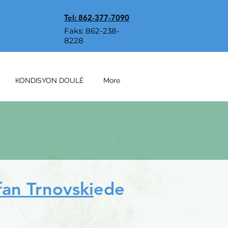
Tel: 862-377-7090
Faks: 862-238-
8228
KONDISYON DOULÈ
More
an Trnovski
ede