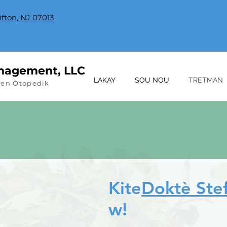
lifton, NJ 07013
nagement, LLC
LAKAY
SOU NOU
TRETMAN
wen Òtopedik
Kite
Doktè Stef
w!