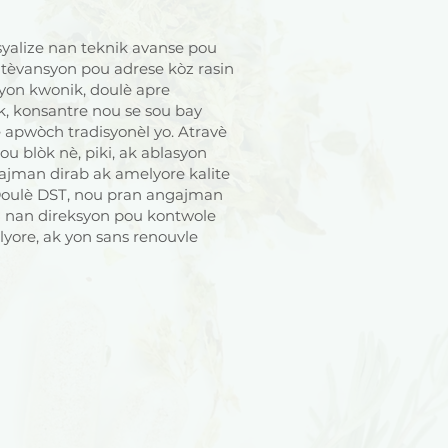
yalize nan teknik avanse pou
ntèvansyon pou adrese kòz rasin
syon kwonik, doulè apre
, konsantre nou se sou bay
e apwòch tradisyonèl yo. Atravè
 blòk nè, piki, ak ablasyon
lajman dirab ak amelyore kalite
 Doulè DST, nou pran angajman
 nan direksyon pou kontwole
lyore, ak yon sans renouvle