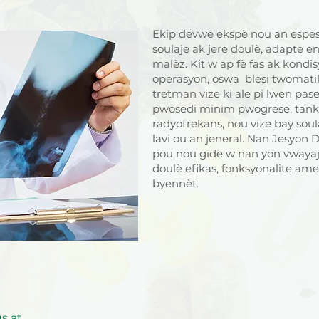
Ekip devwe ekspè nou an espes
soulaje ak jere doulè, adapte e
malèz. Kit w ap fè fas ak kondi
operasyon, oswa blesi twomatik
tretman vize ki ale pi lwen pas
pwosedi minim pwogrese, tankou
radyofrekans, nou vize bay sou
lavi ou an jeneral. Nan Jesyon
pou nou gide w nan yon vwayaj
doulè efikas, fonksyonalite ame
byennèt.
us at