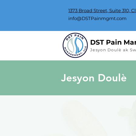
1373 Broad Street, Suite 310, C
info@DSTPainmgmt.com
DST Pain Ma
Jesyon Doulè ak S
Jesyon Doulè