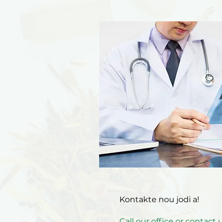
Kontakte nou jodi a!
Call
our office or contact 