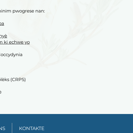
minim pwogrese nan:
ba
inyè
 ki echwe yo
 Coccydynia
lèks (CRPS)
è
NS
KONTAKTE