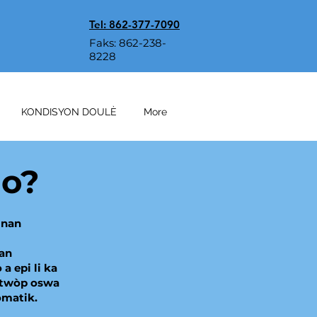
Tel: 862-377-7090
Faks: 862-238-
8228
KONDISYON DOULÈ
More
do?
 nan
man
a epi li ka
e twòp oswa
omatik.