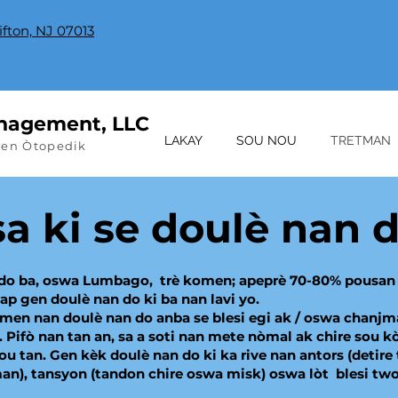
lifton, NJ 07013
nagement, LLC
LAKAY
SOU NOU
TRETMAN
wen Òtopedik
sa ki se doulè nan 
do ba, oswa Lumbago, trè komen; apeprè 70-80% pousan
p gen doulè nan do ki ba nan lavi yo.
men nan doulè nan do anba se blesi egi ak / oswa chanj
. Pifò nan tan an, sa a soti nan mete nòmal ak chire sou kò 
u tan. Gen kèk doulè nan do ki ka rive nan antors (detir
man), tansyon (tandon chire oswa misk) oswa lòt blesi tw