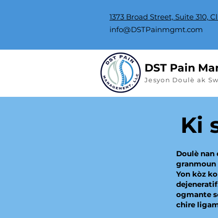
1373 Broad Street, Suite 310, C
info@DSTPainmgmt.com
DST Pain Ma
Jesyon Doulè ak S
Ki 
Doulè nan 
granmoun a
Yon kòz ko
dejeneratif
ogmante so
chire liga