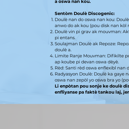
a oswa nan kou.
Sentòm Doulè Discogenic:
Doulè nan do oswa nan kou: Doulè 
anwo do ak kou (pou disk nan kòl m
Doulè vin pi grav ak mouvman: Akti
pi entans.
Soulajman Doulè ak Repoze: Repo
doulè a.
Limite Ranje Mouvman: Difikilte po
ap koube pi devan oswa dèyè.
Rèd: Santi rèd oswa enflexibl nan d
Radyasyon Doulè: Doulè ka gaye n
oswa nan zepòl yo oswa bra yo (pou
Li enpòtan pou sonje ke doulè di
enfliyanse pa faktè tankou laj, je