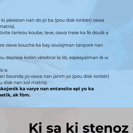
ki pèsistan nan do pi ba (pou disk lonbèr) oswa
atris).
vite tankou koube, leve, oswa trese ka fè doulè a
ze oswa kouche ka bay soulajman tanporè nan
u deplase kolòn vètebral la lib, espesyalman lè w
o a.
an bounda yo oswa nan janm yo (pou disk lonbèr)
 disk nan kòl matris).
skojenik ka varye nan entansite epi yo ka
netik, ak fòm.
Ki sa ki stenoz