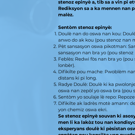
stenoz epinyè a, tib sa a vin pi e
Rediksyon sa a ka mennen nan pr
malèz.
Sentòm stenoz epinyè:
Doulè nan do oswa nan kou: Doulè 
anwo do ak kou (pou stenoz nan m
Pèt sansasyon oswa pikotman: Sa
sansasyon nan bra yo (pou stenoz 
Feblès: Redwi fòs nan bra yo (pou
lonbèr).
Difikilte pou mache: Pwoblèm n
distans ki pi long.
Radye Doulè: Doulè ki ka pwolonj
oswa nan zepòl yo oswa bra (pou s
Sentòm yo soulaje lè repo: Repoze 
Difikilte ak ladrès motè amann: d
yon chemiz oswa ekri.
Se stenoz epinyè souvan ki asosy
men li ka lakòz tou nan kondisyo
eksperyans doulè ki pèsistan osw
enpòtan pou konsilte yon pwofe