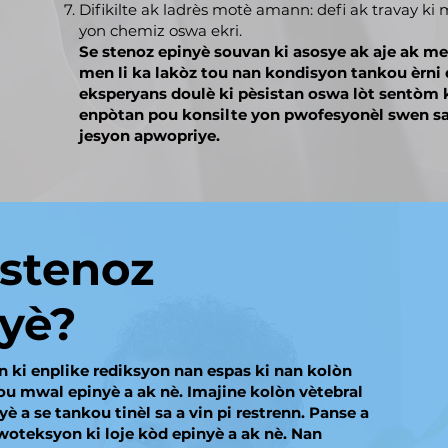
Difikilte ak ladrès motè amann: defi ak travay k
yon chemiz oswa ekri.
Se stenoz epinyè souvan ki asosye ak aje ak met
men li ka lakòz tou nan kondisyon tankou èrni 
eksperyans doulè ki pèsistan oswa lòt sentòm k
enpòtan pou konsilte yon pwofesyonèl swen sa
jesyon apwopriye.
 stenoz
yè?
n ki enplike rediksyon nan espas ki nan kolòn
sou mwal epinyè a ak nè. Imajine kolòn vètebral
è a se tankou tinèl sa a vin pi restrenn. Panse a
woteksyon ki loje kòd epinyè a ak nè. Nan