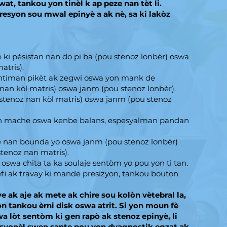
twat, tankou yon tinèl k ap peze nan tèt li.
esyon sou mwal epinyè a ak nè, sa ki lakòz
ki pèsistan nan do pi ba (pou stenoz lonbèr) oswa
atris).
ntiman pikèt ak zegwi oswa yon mank de
nan kòl matris) oswa janm (pou stenoz lonbèr).
 stenoz nan kòl matris) oswa janm (pou stenoz
an mache oswa kenbe balans, espesyalman pandan
e nan bounda yo oswa janm (pou stenoz lonbèr)
tenoz nan matris).
oswa chita ta ka soulaje sentòm yo pou yon ti tan.
efi ak travay ki mande presizyon, tankou bouton
e ak aje ak mete ak chire sou kolòn vètebral la,
n tankou èrni disk oswa atrit. Si yon moun fè
a lòt sentòm ki gen rapò ak stenoz epinyè, li
syonèl swen sante pou yon dyagnostik egzat ak