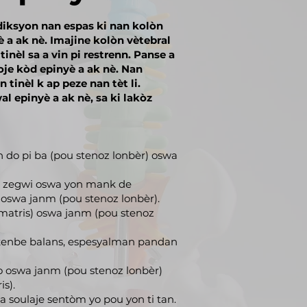
diksyon nan espas ki nan kolòn
 a ak nè. Imajine kolòn vètebral
inèl sa a vin pi restrenn. Panse a
je kòd epinyè a ak nè. Nan
 tinèl k ap peze nan tèt li.
 epinyè a ak nè, sa ki lakòz
 do pi ba (pou stenoz lonbèr) oswa
k zegwi oswa yon mank de
 oswa janm (pou stenoz lonbèr).
 matris) oswa janm (pou stenoz
kenbe balans, espesyalman pandan
o oswa janm (pou stenoz lonbèr)
s).
a soulaje sentòm yo pou yon ti tan.