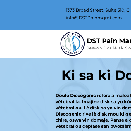
1373 Broad Street, Suite 310, C
info@DSTPainmgmt.com
DST Pain Ma
Jesyon Doulè ak S
Ki sa ki 
Doulè Discogenic refere a malèz 
vètebral la. Imajine disk sa yo k
vètebral ou. Lè disk sa yo vin do
Discogenic rive lè disk mou ki g
chire, oswa vin domaje. Panse a 
vètebral ou deplase san pwoblèm.