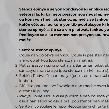
Stenoz epinyè a se yon kondisyon ki enplike re
vètebral la, ki ka mete presyon sou mwal epinyè
ou kòm yon tinèl, ak stenoz epinyè a se tankou t
kolòn vètebral ou kòm yon tib pwoteksyon ki lo
stenoz epinyè a, tib sa a vin pi etwat, tankou yon
Rediksyon sa a ka mennen nan presyon sou mwal
malèz.
Sentòm stenoz epinyè:
Doulè nan do oswa nan kou: Doulè ki pèsistan nan
anwo do ak kou (pou stenoz nan matris).
Pèt sansasyon oswa pikotman: Santiman pikèt a
sansasyon nan bra yo (pou stenoz nan kòl matris)
Feblès: Redwi fòs nan bra yo (pou stenoz nan kòl
lonbèr).
Difikilte pou mache: Pwoblèm nan mache oswa 
distans ki pi long.
Radye Doulè: Doulè ki ka pwolonje nan bounda y
oswa nan zepòl yo oswa bra (pou stenoz nan matri
Sentòm yo soulaje lè repo: Repoze oswa chita ta k