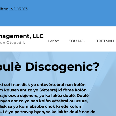
lifton, NJ 07013
nagement, LLC
LAKAY
SOU NOU
TRETMAN
wen Òtopedik
Doulè Discogenic?
ki soti nan disk yo entèvèrtebral nan kolòn
òm kousen ant zo yo (vètebre) ki fòme kolòn
maje oswa dejenere, yo ka lakòz doulè. Doulè
enyen ant zo yo nan kolòn vètebral ou usure,
disk sa yo kòm absòbe chòk ki ede kolòn
 Lè yo pa travay byen, sa ka lakòz doulè nan do