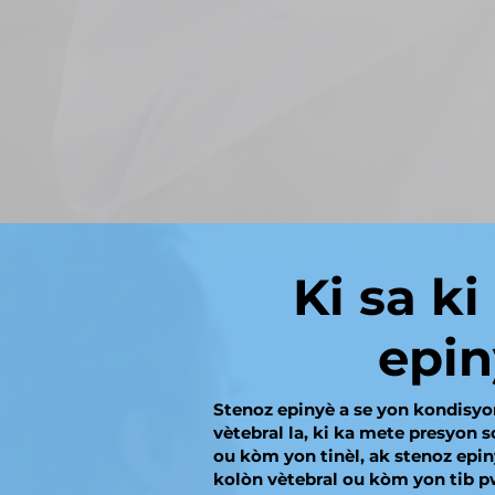
Ki sa ki
epin
Stenoz epinyè a se yon kondisyo
vètebral la, ki ka mete presyon 
ou kòm yon tinèl, ak stenoz epiny
kolòn vètebral ou kòm yon tib p