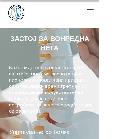
ЗАСТОЈ ЗА ВОНРЕДНА
НЕГА
Како лидери во здравствената
заштита, ние сме посветени на
пионерски иновативни пристапи,
обезбедувајќи врвни третмани и
обезбедувајќи сочувствителна
грижа за да се задоволат
потребите на нашата заедница кои
се развиваат.
Управување со болка