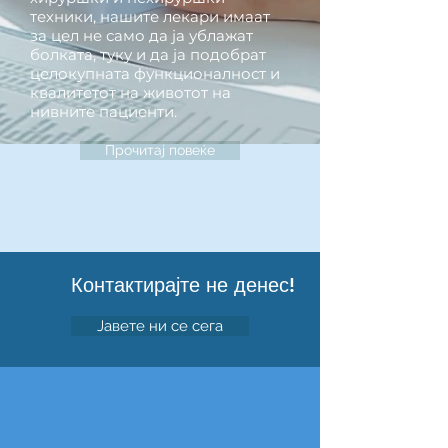
техники, нашите лекари имаат
за цел не само да ја ублажат
болката, туку и да ја подобрат
целокупната функционалност и
квалитетот на животот на
нивните пациенти.
Прочитај повеќе
Контактирајте не денес!
Јавете ни се сега