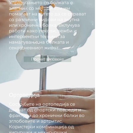
Управувањето со болката е
алатник со методи кои им
помагаат на луѓето да се справат
со различни видови на акутна
или хронична болка. Вклучува
работи како лекови, вежби и
интервентни техники за
намалување на болката и
секојдневниот живот.
Прочитај повеќе
Ортопедија
Состојбите на ортопедија се
движат од спортски повреди и
фрактури до хронични болки во
зглобовите и артритис.
Користејќи комбинација од
хируршки и нехируршки