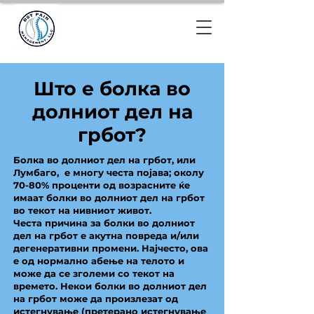
Што е болка во
долниот дел на
грбот?
Болка во долниот дел на грбот, или
Лумбаго, е многу честа појава; околу
70-80% проценти од возрасните ќе
имаат болки во долниот дел на грбот
во текот на нивниот живот.
Честа причина за болки во долниот
дел на грбот е акутна повреда и/или
дегенеративни промени. Најчесто, ова
е од нормално абење на телото и
може да се зголеми со текот на
времето. Некои болки во долниот дел
на грбот може да произлезат од
истегнување (претерано истегнување