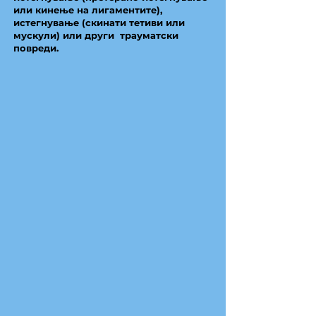
или кинење на лигаментите),
истегнување (скинати тетиви или
мускули) или други трауматски
повреди.