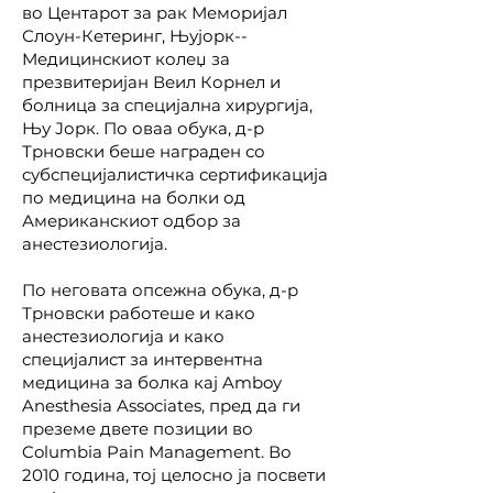
во Центарот за рак Меморијал
Слоун-Кетеринг, Њујорк--
Медицинскиот колеџ за
презвитеријан Веил Корнел и
болница за специјална хирургија,
Њу Јорк. По оваа обука, д-р
Трновски беше награден со
субспецијалистичка сертификација
по медицина на болки од
Американскиот одбор за
анестезиологија.
По неговата опсежна обука, д-р
Трновски работеше и како
анестезиологија и како
специјалист за интервентна
медицина за болка кај Amboy
Anesthesia Associates, пред да ги
преземе двете позиции во
Columbia Pain Management. Во
2010 година, тој целосно ја посвети