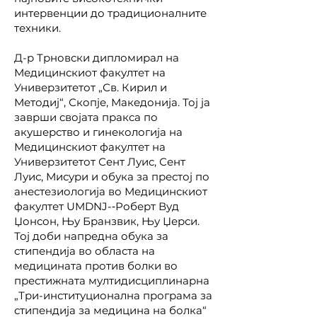
интервенции до традиционалните
техники.
Д-р Трновски дипломирал на
Медицинскиот факултет на
Универзитетот „Св. Кирил и
Методиј“, Скопје, Македонија. Тој ја
заврши својата пракса по
акушерство и гинекологија на
Медицинскиот факултет на
Универзитетот Сент Луис, Сент
Луис, Мисури и обука за престој по
анестезиологија во Медицинскиот
факултет UMDNJ-‐Роберт Вуд
Џонсон, Њу Бранзвик, Њу Џерси.
Тој доби напредна обука за
стипендија во областа на
медицината против болки во
престижната мултидисциплинарна
„Три-институционална програма за
стипендија за медицина на болка“