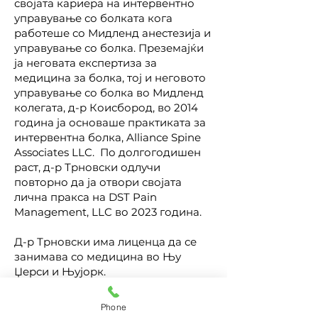
својата кариера на интервентно
управување со болката кога
работеше со Мидленд анестезија и
управување со болка. Преземајќи
ја неговата експертиза за
медицина за болка, тој и неговото
управување со болка во Мидленд
колегата, д-р Коисбород, во 2014
година ја основаше практиката за
интервентна болка, Alliance Spine
Associates LLC. По долгогодишен
раст, д-р Трновски одлучи
повторно да ја отвори својата
лична пракса на DST Pain
Management, LLC во 2023 година.
Д-р Трновски има лиценца да се
занимава со медицина во Њу
Џерси и Њујорк.
Phone