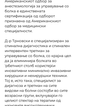
Американскиот одбор за
анестезиологија за управување со
болка е единствената
сертификација од одборот
признаена од Американскиот
одбор за медицински
специјалности.
Д-р Трновски е специјализиран за
спинална дијагностика и спинален
интервентен третман за
управување со болка, со крајна цел
да ја елиминира болката во
'рбетниот столб користејќи
иновативни минимално инвазивни
хируршки и нехируршки техники.
Тој е, исто така, специјалист за
дијагноза и третман на сите
видови на болни состојби во сите
возрасни групи, вклучувајќи го
целиот спектар на терапии од
најновите високотехнички