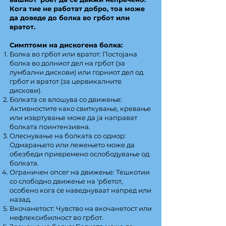
Кога тие не работат добро, тоа може
да доведе до болка во грбот или
вратот.
Симптоми на дискогена болка:
Болка во грбот или вратот: Постојана
болка во долниот дел на грбот (за
лумбални дискови) или горниот дел од
грбот и вратот (за цервикалните
дискови).
Болката се влошува со движење:
Активностите како свиткување, кревање
или извртување може да ја направат
болката поинтензивна.
Олеснување на болката со одмор:
Одмарањето или лежењето може да
обезбеди привремено ослободување од
болката.
Ограничен опсег на движење: Тешкотии
со слободно движење на 'рбетот,
особено кога се наведнуваат напред или
назад.
Вкочанетост: Чувство на вкочанетост или
нефлексибилност во грбот.