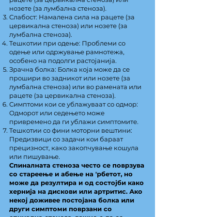
нозете (за лумбална стеноза).
Слабост: Намалена сила на рацете (за
цервикална стеноза) или нозете (за
лумбална стеноза).
Тешкотии при одење: Проблеми со
одење или одржување рамнотежа,
особено на подолги растојанија.
Зрачна болка: Болка која може да се
прошири во задникот или нозете (за
лумбална стеноза) или во рамената или
рацете (за цервикална стеноза).
Симптоми кои се ублажуваат со одмор:
Одморот или седењето може
привремено да ги ублажи симптомите.
Тешкотии со фини моторни вештини:
Предизвици со задачи кои бараат
прецизност, како закопчување кошула
или пишување.
Спиналната стеноза често се поврзува
со стареење и абење на 'рбетот, но
може да резултира и од состојби како
хернија на дискови или артритис. Ако
некој доживее постојана болка или
други симптоми поврзани со