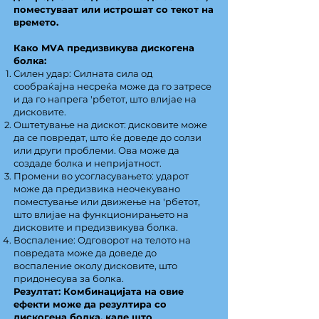
поместуваат или истрошат со текот на
времето.
Како MVA предизвикува дискогена
болка:
Силен удар: Силната сила од
сообраќајна несреќа може да го затресе
и да го напрега 'рбетот, што влијае на
дисковите.
Оштетување на дискот: дисковите може
да се повредат, што ќе доведе до солзи
или други проблеми. Ова може да
создаде болка и непријатност.
Промени во усогласувањето: ударот
може да предизвика неочекувано
поместување или движење на 'рбетот,
што влијае на функционирањето на
дисковите и предизвикува болка.
Воспаление: Одговорот на телото на
повредата може да доведе до
воспаление околу дисковите, што
придонесува за болка.
Резултат: Комбинацијата на овие
ефекти може да резултира со
дискогена болка, каде што