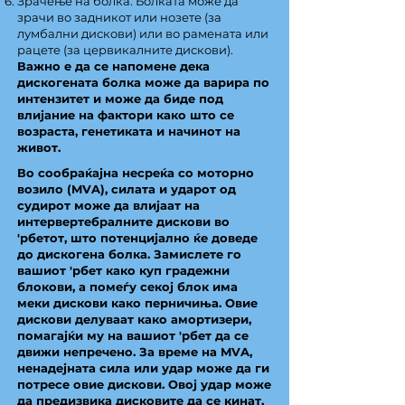
Зрачење на болка: Болката може да
зрачи во задникот или нозете (за
лумбални дискови) или во рамената или
рацете (за цервикалните дискови).
Важно е да се напомене дека
дискогената болка може да варира по
интензитет и може да биде под
влијание на фактори како што се
возраста, генетиката и начинот на
живот.
Во сообраќајна несреќа со моторно
возило (MVA), силата и ударот од
судирот може да влијаат на
интервертебралните дискови во
'рбетот, што потенцијално ќе доведе
до дискогена болка. Замислете го
вашиот 'рбет како куп градежни
блокови, а помеѓу секој блок има
меки дискови како перничиња. Овие
дискови делуваат како амортизери,
помагајќи му на вашиот 'рбет да се
движи непречено. За време на MVA,
ненадејната сила или удар може да ги
потресе овие дискови. Овој удар може
да предизвика дисковите да се кинат,