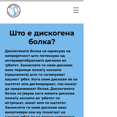
Што е дискогена
болка?
Дискогената болка се однесува на
непријатност што потекнува од
интервертебралните дискови во
'рбетот. Замислете ги овие дискови
како перници помеѓу коските
(пршлените) што го сочинуваат
вашиот 'рбет. Кога овие дискови ќе се
оштетат или дегенерираат, тие можат
да предизвикаат болка. Дискогената
болка се јавува кога меките дискови
помеѓу коските во 'рбетот се
истрошат, кинат или се оштетат.
Замислете ги овие дискови како
амортизери кои му помагаат на
вашиот 'рбет да се движи непречено.