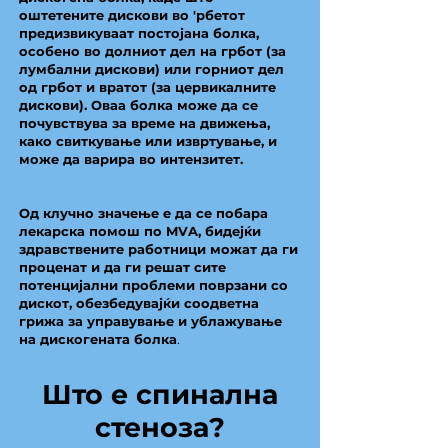
оштетените дискови во 'рбетот
предизвикуваат постојана болка,
особено во долниот дел на грбот (за
лумбални дискови) или горниот дел
од грбот и вратот (за цервикалните
дискови). Оваа болка може да се
почувствува за време на движења,
како свиткување или извртување, и
може да варира во интензитет.
Од клучно значење е да се побара
лекарска помош по MVA, бидејќи
здравствените работници можат да ги
проценат и да ги решат сите
потенцијални проблеми поврзани со
дискот, обезбедувајќи соодветна
грижа за управување и ублажување
на дискогената болка
.
Што е спинална
стеноза?