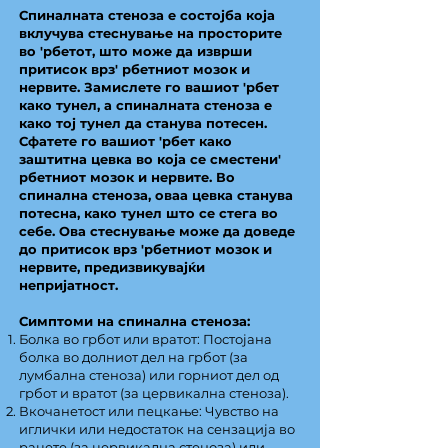
Спиналната стеноза е состојба која
вклучува стеснување на просторите
во 'рбетот, што може да изврши
притисок врз' рбетниот мозок и
нервите. Замислете го вашиот 'рбет
како тунел, а спиналната стеноза е
како тој тунел да станува потесен.
Сфатете го вашиот 'рбет како
заштитна цевка во која се сместени'
рбетниот мозок и нервите. Во
спинална стеноза, оваа цевка станува
потесна, како тунел што се стега во
себе. Ова стеснување може да доведе
до притисок врз 'рбетниот мозок и
нервите, предизвикувајќи
непријатност.
Симптоми на спинална стеноза:
Болка во грбот или вратот: Постојана
болка во долниот дел на грбот (за
лумбална стеноза) или горниот дел од
грбот и вратот (за цервикална стеноза).
Вкочанетост или пецкање: Чувство на
иглички или недостаток на сензација во
рацете (за цервикална стеноза) или