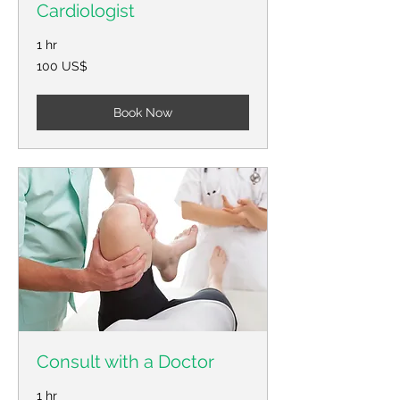
Cardiologist
1 hr
100
100 US$
Американски
долари
Book Now
Consult with a Doctor
1 hr