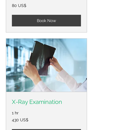
80
80 US$
Американски
долари
Book Now
X-Ray Examination
1 hr
430
430 US$
Американски
долари