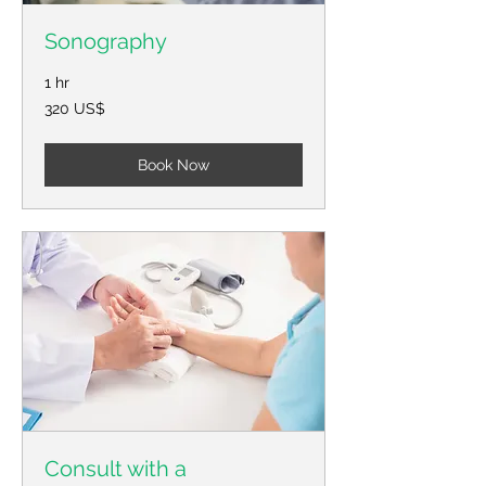
Sonography
1 hr
320
320 US$
Американски
долари
Book Now
Consult with a