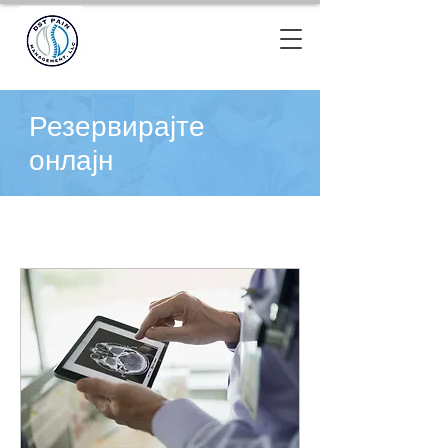
Резервирајте
онлајн